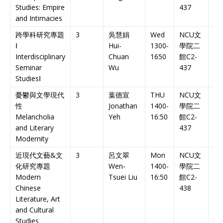
Studies: Empire
437
Co
and Intimacies
跨學科研究專題
3
吳慧娟
Wed
NCU
文
英
Ⅰ
Hui-
1300-
學院二
課
Interdisciplinary
Chuan
1650
館
C2-
En
Seminar
Wu
437
Co
Studies
Ⅰ
憂鬱與文學現代
3
葉德宣
THU
NCU
文
中
性
Jonathan
1400-
學院二
課
Melancholia
Yeh
16:50
館
C2-
Ch
and Literary
437
Co
Modernity
近現代文藝
&
文
3
呂文翠
Mon
NCU
文
中
化研究專題
Wen-
1400-
學院二
課
Modern
Tsuei Liu
16:50
館
C2-
Ch
Chinese
438
Co
Literature, Art
and Cultural
Studies