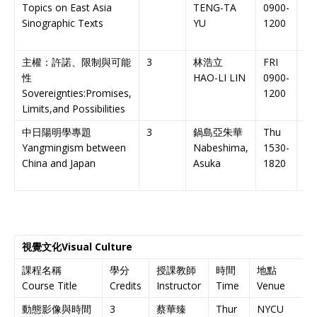
Topics on East Asia
TENG-TA
0900-
Na
Sinographic Texts
YU
1200
大
主權：許諾、限制與可能
3
林浩立
FRI
N
性
HAO-LI LIN
0900-
人
Sovereignties:Promises,
1200
Limits,and Possibilities
中日陽明學專題
3
鍋島亞朱華
Thu
N
Yangmingism between
Nabeshima,
1530-
人
China and Japan
Asuka
1820
視覺文化
Visual Culture
課程名稱
學分
授課教師
時間
地點
Course Title
Credits
Instructor
Time
Venue
N
動態影像與時間
3
蔡華臻
Thur
NYCU