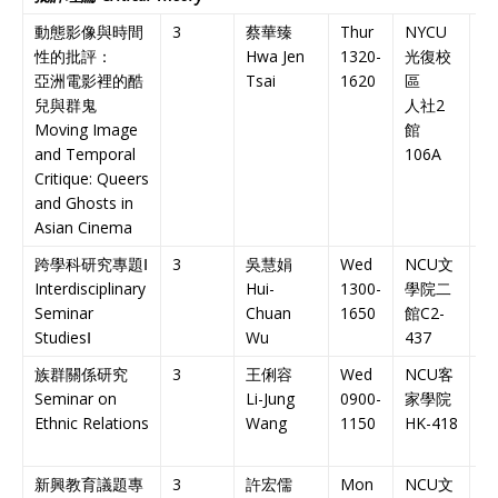
動態影像與時間
3
蔡華臻
Thur
NYCU
雙
性的批評：
Hwa Jen
1320-
光復校
課
亞洲電影裡的酷
Tsai
1620
區
Bi
兒與群鬼
人社
2
C
Moving Image
館
and Temporal
106A
Critique: Queers
and Ghosts in
Asian Cinema
跨學科研究專題Ⅰ
3
吳慧娟
Wed
NCU
文
英
Interdisciplinary
Hui-
1300-
學院二
課
Seminar
Chuan
1650
館
C2-
En
Studies
Ⅰ
Wu
437
C
族群關係研究
3
王俐容
Wed
NCU
客
中
Seminar on
Li-Jung
0900-
家學院
課
Ethnic Relations
Wang
1150
HK-418
Ch
C
新興教育議題專
3
許宏儒
Mon
NCU
文
中