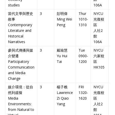
studies
106A
當代文學與歷史
3
彭明偉
Thur
NYCU
中
敘事
Ming Wei
1010-
光復校
課
Contemporary
Peng
1310
區
Ch
Literature and
人社
2
C
Historical
館
Narratives
106A
參與式傳播與媒
3
戴瑜慧
Tue
NYCU
中
介變遷
Yu Hui
0900-
六家校
課
Participatory
Tai
1200
區
Ch
Communication
HK105
C
and Media
Change
媒介環境：從自
3
楊子樵
FRI
NYCU
雙
然到虛擬
Lawrence
1320-
光復校
課
Media
Zi Qiao
1620
區
Bi
Environments:
Yang
人社
2
C
from Natural to
館