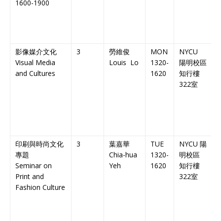
1600-1900
影像媒介文化
3
勞維俊
MON
NYCU
Visual Media
Louis Lo
1320-
陽明校區
and Cultures
1620
知行樓
C
322
室
C
印刷與時尚文化
3
葉嘉華
TUE
NYCU
陽
專題
Chia-hua
1320-
明校區
Seminar on
Yeh
1620
知行樓
C
Print and
322
室
C
Fashion Culture