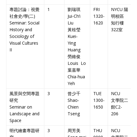
專題討論：視覺
1
劉瑞琪
FRI
NYCU
陽
社會史
/
學
(
二
)
Jui-Ch’i
1320-
明校區
Seminar: Social
Liu
1620
知行樓
C
History and
黃桂瑩
322
室
C
Sociology of
Kuei-
Visual Cultures
Ying
II
Huang
勞維俊
Louis Lo
葉嘉華
Chia-hua
Yeh
風景與空間專題
3
曾少千
TUE
NCU
研究
Shao-
1300-
文學院二
Seminar on
Chien
1650
館
C2-
C
Landscape and
Tseng
206
C
Space
明代繪畫專題研
3
周芳美
THU
NCU