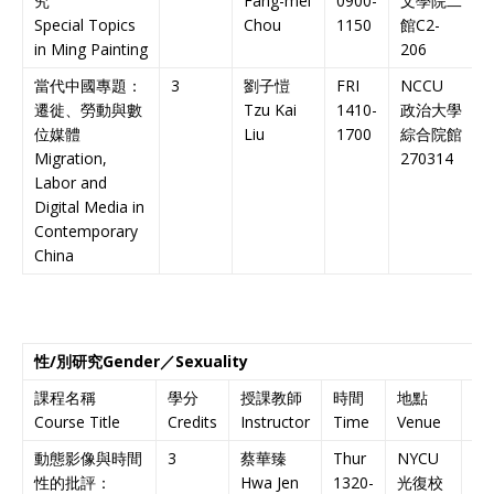
究
Fang-mei
0900-
文學院二
Special Topics
Chou
1150
館
C2-
C
in Ming Painting
206
C
當代中國專題：
3
劉子愷
FRI
NCCU
遷徙、勞動與數
Tzu Kai
1410-
政治大學
位媒體
Liu
1700
綜合院館
E
Migration,
270314
C
Labor and
Digital Media in
Contemporary
China
性
/
別研究
Gender
／
Sexuality
課程名稱
學分
授課教師
時間
地點
備
Course Title
Credits
Instructor
Time
Venue
No
動態影像與時間
3
蔡華臻
Thur
NYCU
雙
性的批評：
Hwa Jen
1320-
光復校
課