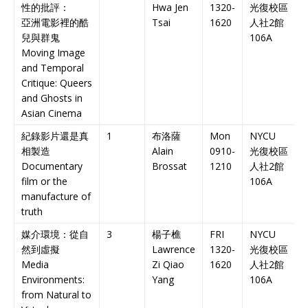
性的批評：
Hwa Jen
1320-
光復校區
亞洲電影裡的酷
Tsai
1620
人社
2
館
B
兒與群鬼
106A
C
Moving Image
and Temporal
Critique: Queers
and Ghosts in
Asian Cinema
紀錄影片還是真
1
布洛薩
Mon
NYCU
相製造
Alain
0910-
光復校區
Documentary
Brossat
1210
人社
2
館
E
film or the
106A
C
manufacture of
truth
媒介環境：從自
3
楊子樵
FRI
NYCU
然到虛擬
Lawrence
1320-
光復校區
Media
Zi Qiao
1620
人社
2
館
B
Environments:
Yang
106A
C
from Natural to