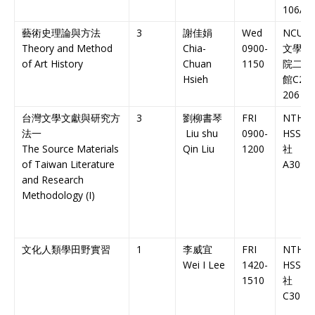
106A
藝術史理論與方法
3
謝佳娟
Wed
NCU
Theory and Method
Chia-
0900-
文學
of Art History
Chuan
1150
院二
Hsieh
館
C2-
206
台灣文學文獻與研究方
3
劉柳書琴
FRI
NTHU
法一
Liu shu
0900-
HSS
人
The Source Materials
Qin Liu
1200
社
of Taiwan Literature
A309
and Research
Methodology (I)
文化人類學田野實習
1
李威宜
FRI
NTHU
Wei I Lee
1420-
HSS
人
1510
社
C304