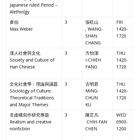
Japanese ruled Period –
Alethiolgy
韋伯
3
張旺山
FRI
NT
Max Weber
, WANG-
1420-
人
SHAN
1720
CHANG
漢人社會與文化
3
方怡潔
THU
NT
Society and Culture of
I-CHIEH
1420-
人
Han Chinese
FANG
1720
文化社會學：理論與議題
3
古明君
THU
NT
Sociology of Culture:
MING-
1420-
人
Theoretical Traditions
CHUN
1720
and Major Themes
KU
非虛構寫作研究專題
3
陳芷凡
WED
NT
Realism and creative
CHIH-FAN
0900-
人
nonfiction
CHEN
1200