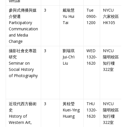
Virtual
參與式傳播與媒
3
戴瑜慧
Tue
NYCU
介變遷
Yu Hui
0900-
六家校區
Participatory
Tai
1200
HK105
C
Communication
C
and Media
Change
攝影社會史專題
3
劉瑞琪
WED
NYCU
研究
Jui-Ch’i
1320-
陽明校區
Seminar on
Liu
1620
知行樓
C
Social History
322
室
C
of Photography
近現代西方藝術
3
黃桂瑩
THU
NYCU
史
Kuei-Ying
1320-
陽明校區
History of
Huang
1620
知行樓
C
Western Art,
322
室
C