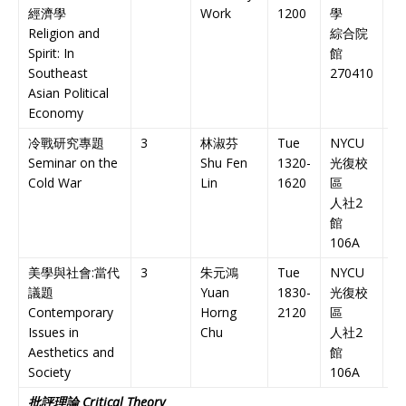
經濟學
Work
1200
學
En
Religion and
綜合院
C
Spirit: In
館
Southeast
270410
Asian Political
Economy
冷戰研究專題
3
林淑芬
Tue
NYCU
中
Seminar on the
Shu Fen
1320-
光復校
課
Cold War
Lin
1620
區
Ch
人社
2
C
館
106A
美學與社會:當代
3
朱元鴻
Tue
NYCU
雙
議題
Yuan
1830-
光復校
課
Contemporary
Horng
2120
區
Bi
Issues in
Chu
人社
2
C
Aesthetics and
館
Society
106A
批評理論
Critical Theory