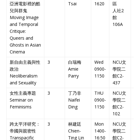
亞洲電影裡的酷
Tsai
1620
區
Bil
兒與群鬼
人社
2
Co
Moving Image
館
and Temporal
106A
Critique:
Queers and
Ghosts in Asian
Cinema
新自由主義與性
3
白瑞梅
Wed
NCU
文
英
政治
Amie
0900-
學院二
課
Neoliberalism
Parry
1150
館
C2-
En
and Sexuality
437
Co
女性主義專題
3
丁乃非
THU
NCU
文
英
Seminar on
Naifei
0900-
學院二
課
Feminisms
Ding
1150
館
C2-
En
102
Co
跨太平洋研究：
3
林建廷
Mon
NCU
文
英
帝國與親密性
Chien-
1400-
學院二
課
Transpacific
Ting Lin
16:50
館
C2-
En