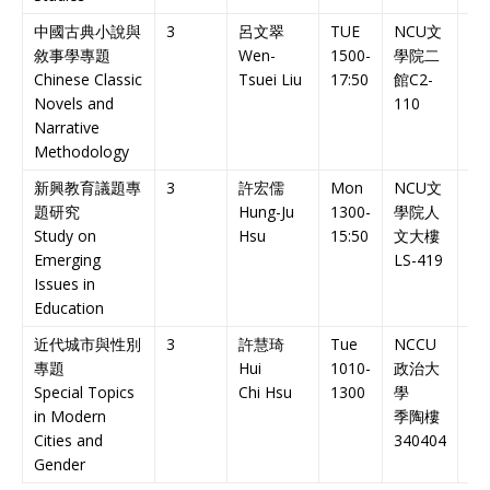
中國古典小說與
3
呂文翠
TUE
NCU
文
中
敘事學專題
Wen-
1500-
學院二
課
Chinese Classic
Tsuei Liu
17:50
館
C2-
Ch
Novels and
110
Co
Narrative
Methodology
新興教育議題專
3
許宏儒
Mon
NCU
文
中
題研究
Hung-Ju
1300-
學院人
課
Study on
Hsu
15:50
文大樓
Ch
Emerging
LS-419
Co
Issues in
Education
近代城市與性別
3
許慧琦
Tue
NCCU
中
專題
Hui
1010-
政治大
課
Special Topics
Chi
Hsu
1300
學
Ch
in Modern
季陶樓
Co
Cities and
340404
Gender