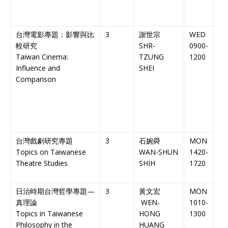
台灣電影專題：影響與比
3
謝世宗
WED
NT
較研究
SHR-
0900-
人
Taiwan Cinema:
TZUNG
1200
Influence and
SHEI
Comparison
台灣戲劇研究專題
3
石婉舜
MON
NT
Topics on Taiwanese
WAN-SHUN
1420-
人
Theatre Studies
SHIH
1720
日治時期台灣哲學專題
—
3
黃文宏
MON
NT
真理論
WEN-
1010-
人
Topics in Taiwanese
HONG
1300
Philosophy in the
HUANG