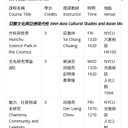
課程名稱
學分
授課教師
時間
地點
備
Course Title
Credits
Instructor
Time
Venue
N
亞際文化與亞洲現代性
Inter-Asia Cultural Studies and Asian Moder
竹科與世界
3
莊雅仲
FRI
NYCU
中
Hsinchu
Ya Chung
1320-
六家校
課
Science Park in
Chuang
1620
區
Ch
the Cosmos
HK105
C
文化研究導論
3
林淑芬
WED
NYCU
中
(
碩
)
邱德亮
1320-
光復校
課
彭明偉
1620
區
Ch
蔡華臻
人社
2
C
館
106A
魅力、社群與成
3
邱德亮
FRI
NYCU
中
名研究
Der Liang
1010-
光復校
課
Charisma,
Chiou
1210
區
Ch
Community and
人社
2
C
Celebrity
館