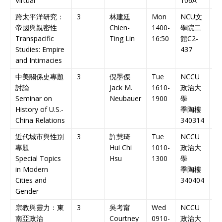
Virtual
106A
跨太平洋研究：
3
林建廷
Mon
NCU
文
英
帝國與親密性
Chien-
1400-
學院二
課
Transpacific
Ting Lin
16:50
館
C2-
En
Studies: Empire
437
C
and Intimacies
中美關係史專題
3
倪墨傑
Tue
NCCU
英
討論
Jack M.
1610-
政治大
課
Seminar on
Neubauer
1900
學
En
History of U.S.-
季陶樓
C
China Relations
340314
近代城市與性別
3
許慧琦
Tue
NCCU
中
專題
Hui Chi
1010-
政治大
課
Special Topics
Hsu
1300
學
Ch
in Modern
季陶樓
C
Cities and
340404
Gender
宗教與靈力：東
3
吳考甯
Wed
NCCU
英
南亞政治
Courtney
0910-
政治大
課