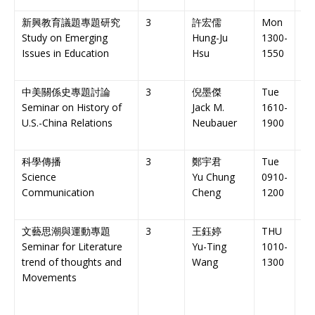
新興教育議題專題研究
3
許宏儒
Mon
N
Study on Emerging
Hung-Ju
1300-
院
Issues in Education
Hsu
1550
LS
中美關係史專題討論
3
倪墨傑
Tue
N
Seminar on History of
Jack M.
1610-
政
U.S.-China Relations
Neubauer
1900
季
34
科學傳播
3
鄭宇君
Tue
N
Science
Yu Chung
0910-
政
Communication
Cheng
1200
大
教
文藝思潮與運動專題
3
王鈺婷
THU
NT
Seminar for Literature
Yu-Ting
1010-
人
trend of thoughts and
Wang
1300
Movements