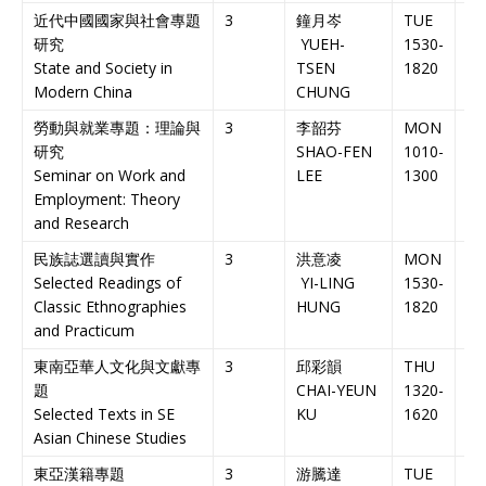
近代中國國家與社會專題
3
鐘月岑
TUE
NT
研究
YUEH-
1530-
人
State and Society in
TSEN
1820
Modern China
CHUNG
勞動與就業專題：理論與
3
李韶芬
MON
NT
研究
SHAO-FEN
1010-
人
Seminar on Work and
LEE
1300
Employment: Theory
and Research
民族誌選讀與實作
3
洪意凌
MON
NT
Selected Readings of
YI-LING
1530-
人
Classic Ethnographies
HUNG
1820
and Practicum
東南亞華人文化與文獻專
3
邱彩韻
THU
N
題
CHAI-YEUN
1320-
Na
Selected Texts in SE
KU
1620
大
Asian Chinese Studies
東亞漢籍專題
3
游騰達
TUE
N