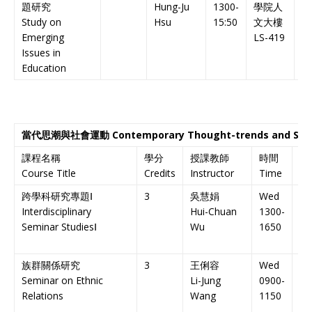
題研究
Hung-Ju
1300-
學院人
課
Study on
Hsu
15:50
文大樓
Ch
Emerging
LS-419
C
Issues in
Education
當代思潮與社會運動
Contemporary Thought-trends and Soc
課程名稱
學分
授課教師
時間
地
Course Title
Credits
Instructor
Time
Ve
跨學科研究專題Ⅰ
3
吳慧娟
Wed
N
Interdisciplinary
Hui-Chuan
1300-
院
Seminar Studies
Ⅰ
Wu
1650
43
族群關係研究
3
王俐容
Wed
N
Seminar on Ethnic
Li-Jung
0900-
學
Relations
Wang
1150
HK