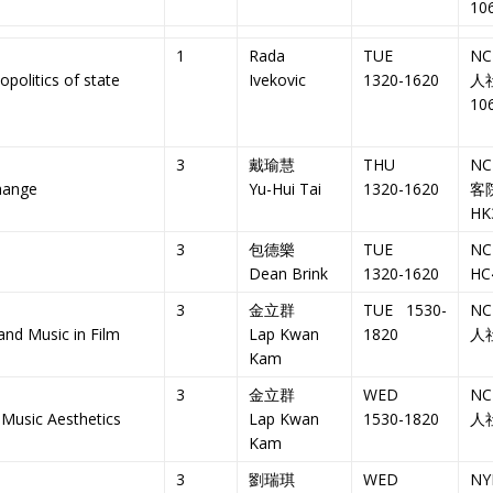
10
1
Rada
TUE
NC
politics of state
Ivekovic
1320-1620
人
10
3
戴瑜慧
THU
NC
hange
Yu-Hui Tai
1320-1620
客
HK
3
包德樂
TUE
NC
Dean Brink
1320-1620
HC
3
金立群
TUE 1530-
NC
and Music in Film
Lap Kwan
1820
人
Kam
3
金立群
WED
NC
 Music Aesthetics
Lap Kwan
1530-1820
人
Kam
3
劉瑞琪
WED
NY