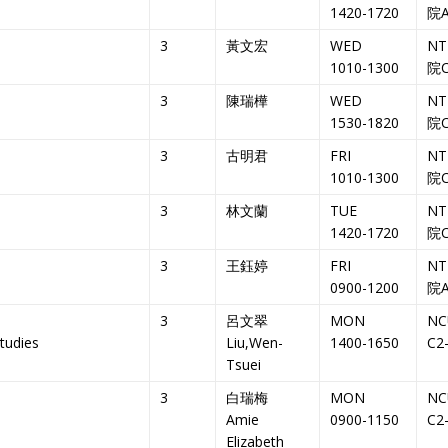
1420-1720
院A
3
黃文宏
WED
N
1010-1300
院C
3
陳瑞樺
WED
N
1530-1820
院C
3
古明君
FRI
N
1010-1300
院C
3
林文蘭
TUE
N
1420-1720
院C
3
王鈺婷
FRI
N
0900-1200
院A
3
呂文翠
MON
NC
tudies
Liu,Wen-
1400-1650
C2
Tsuei
3
白瑞梅
MON
NC
Amie
0900-1150
C2
Elizabeth