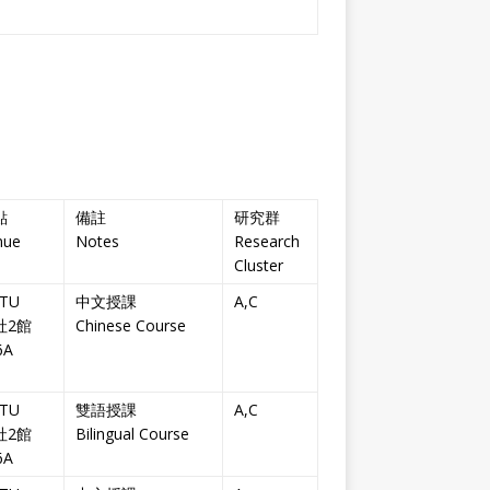
點
備註
研究群
nue
Notes
Research
Cluster
TU
中文授課
A,C
社2館
Chinese Course
6A
TU
雙語授課
A,C
社2館
Bilingual Course
6A