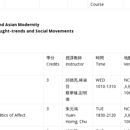
Course
and Asian Modernity
ught-trends and Social Movements
學分
授課教師
時間
地
Credits
Instructor
Time
Ve
3
邱德亮,林淑
WED
NC
芬
1010-1310
人
蔡華臻,彭明
10
偉
3
朱元鴻
TUE
NC
tics of Affect
Yuan-
1830-2120
人
Horng, Chu
10