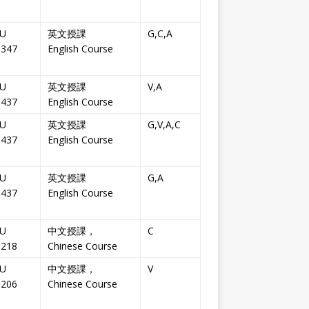
U
英文授課
G,C,A
-347
English Course
U
英文授課
V,A
-437
English Course
U
英文授課
G,V,A,C
-437
English Course
U
英文授課
G,A
-437
English Course
U
中文授課，
C
-218
Chinese Course
U
中文授課，
V
-206
Chinese Course