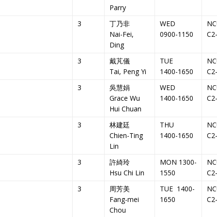
Parry
3
丁乃非
WED
NC
Nai-Fei,
0900-1150
C2
Ding
3
戴芃儀
TUE
NC
Tai, Peng Yi
1400-1650
C2
3
吳慧娟
WED
NC
Grace Wu
1400-1650
C2
Hui Chuan
3
林建廷
THU
NC
Chien-Ting
1400-1650
C2
Lin
3
許綺玲
MON 1300-
NC
Hsu Chi Lin
1550
C2
3
周芳美
TUE 1400-
NC
Fang-mei
1650
C2
Chou