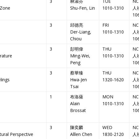
3
林淑芬
TUE
NC
 Zone
Shu-Fen, Lin
1010-1310
人
10
3
邱德亮
FRI
NC
Der-Liang,
1010-1310
人
Chiou
10
3
彭明偉
THU
NC
rature
Ming-Wei,
1010-1310
人
Peng
10
3
蔡華臻
THU
NC
lings
Hwa-Jen
1320-1620
人
Tsai
10
1
布洛薩
MON
NC
Alain
1010-1310
人
Brossat
10
3
陳奕麟
WED
NC
ltural Perspective
Alllen Chen
1830-2120
人