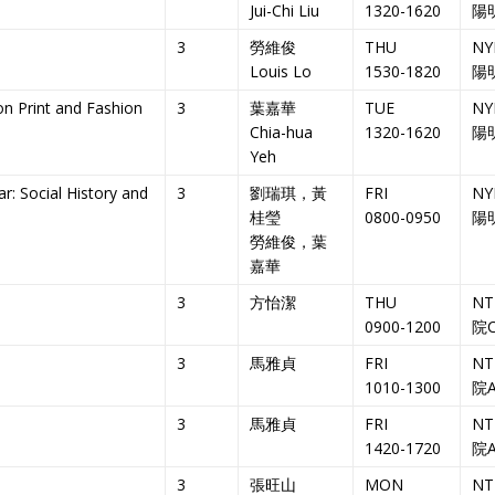
Jui-Chi Liu
1320-1620
陽
3
勞維俊
THU
NY
Louis Lo
1530-1820
陽
 and Fashion
3
葉嘉華
TUE
NY
Chia-hua
1320-1620
陽
Yeh
al History and
3
劉瑞琪，黃
FRI
NY
桂瑩
0800-0950
陽
勞維俊，葉
嘉華
3
方怡潔
THU
N
0900-1200
院C
3
馬雅貞
FRI
N
1010-1300
院A
3
馬雅貞
FRI
N
1420-1720
院A
3
張旺山
MON
N