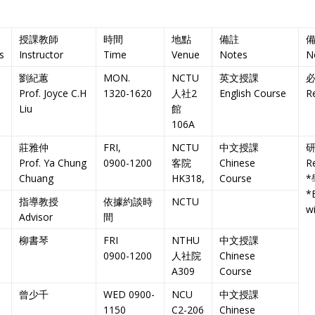
授課教師
時間
地點
備註
s
Instructor
Time
Venue
Notes
N
劉紀蕙
MON.
NCTU
英文授課
Prof. Joyce C.H
1320-1620
人社2
English Course
R
Liu
館
106A
莊雅仲
FRI,
NCTU
中文授課
Prof. Ya Chung
0900-1200
客院
Chinese
R
Chuang
HK318,
Course
*E
指導教授
依據約談時
NCTU
wi
Advisor
間
柳書琴
FRI
NTHU
中文授課
0900-1200
人社院
Chinese
A309
Course
曾少千
WED 0900-
NCU
中文授課
1150
C2-206
Chinese