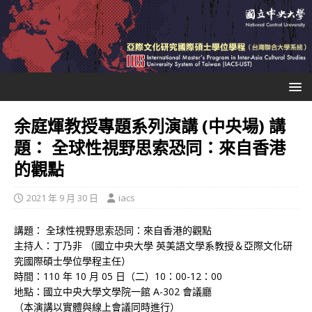
余庭煇教授專題系列演講 (中央場) 講
題： 全球性視野思索恐同：來自香港
的觀點
2021 年 9 月 30 日
iacs
講題： 全球性視野思索恐同：來自香港的觀點
主持人：丁乃非 （國立中央大學 英美語文學系教授＆亞際文化研
究國際碩士學位學程主任）
時間：
110
年
10
月
05
日（二）
10
：
00-12
：
00
地點：國立中央大學文學院一館
A-302
會議廳
（本演講以實體與線上會議同時進行）