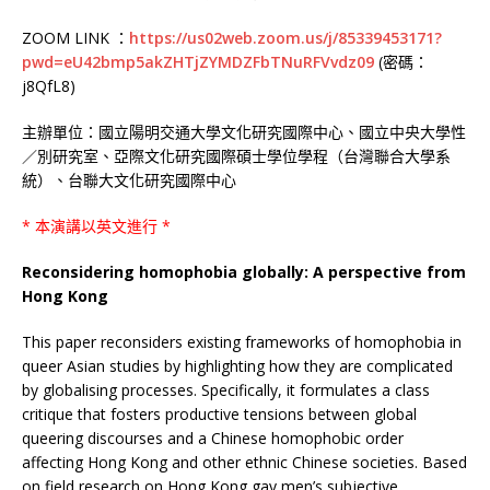
ZOOM LINK
：
https://us02web.zoom.us/j/85339453171?
pwd=eU42bmp5akZHTjZYMDZFbTNuRFVvdz09
(
密碼：
j8QfL8)
主辦單位：國立陽明交通大學文化研究國際中心、國立中央大學性
／別研究室、亞際文化研究國際碩士學位學程（台灣聯合大學系
統）、台聯大文化研究國際中心
*
本演講以英文進行
*
Reconsidering homophobia globally: A perspective from
Hong Kong
This paper reconsiders existing frameworks of homophobia in
queer Asian studies by highlighting how they are complicated
by globalising processes. Specifically, it formulates a class
critique that fosters productive tensions between global
queering discourses and a Chinese homophobic order
affecting Hong Kong and other ethnic Chinese societies. Based
on field research on Hong Kong gay men’s subjective