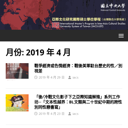
月份:
2019 年 4 月
戰爭經濟或色情經濟：戰後美軍駐台歷史的性／別
視差
2019 年 4 月 29 日
iacs
「後/冷戰文化影子下之亞際知識解殖」系列工作
坊─「文本性越界：BL文類與二十世紀中期的跨性
別同性戀書寫」
2019 年 4 月 23 日
iacs