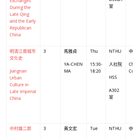
Exchanges
室
During the
Late Qing
and the Early
Republican
China
明清江南城市
3
馬雅貞
Thu
NTHU
中文
文化史
YA-CHEN
15:30-
人社院
Chin
Jiangnan
MA
18:20
Cour
HSS
Urban
Culture in
A302
Late Imperial
室
China
中村雄二郎
3
黃文宏
Tue
NTHU
中文