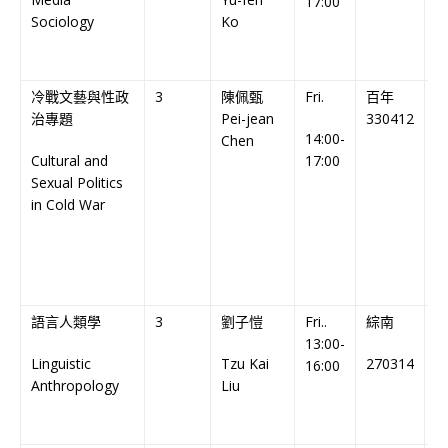
17:00
Sociology
Ko
C
冷戰文藝與性政
3
陳佩甄
Fri.
百年
治專題
Pei-jean
330412
14:00-
C
Chen
Cultural and
17:00
C
Sexual Politics
in Cold War
語言人類學
3
劉子愷
Fri..
綜南
13:00-
Linguistic
Tzu Kai
270314
En
16:00
Anthropology
Liu
C