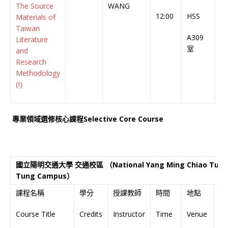
The Source
WANG
C
12:00
HSS
Materials of
Taiwan
A309
Literature
室
and
Research
Methodology
(I)
專業領域選修核心課程Selective Core Course
國立陽明交通大學 交通校區 （National Yang Ming Chiao Tung Un
Tung Campus）
課程名稱
學分
授課教師
時間
地點
授
Course Title
Credits
Instructor
Time
Venue
La
of