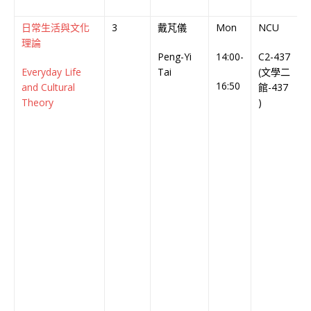
日常生活與文化
3
戴芃儀
Mon
NCU
理論
Peng-Yi
14:00-
C2-437
C
Everyday Life
Tai
(文學二
C
16:50
and Cultural
館-437
Theory
)