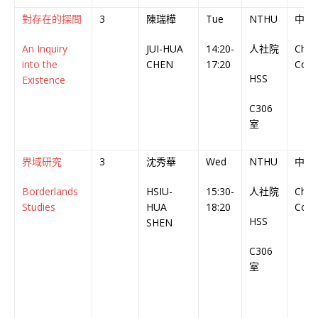
對存在的探問
3
陳瑞樺
Tue
NTHU
中文
An Inquiry
JUI-HUA
14:20-
人社院
Chin
into the
CHEN
17:20
Cour
HSS
Existence
C306
室
界域研究
3
沈秀華
Wed
NTHU
中文
Borderlands
HSIU-
15:30-
人社院
Chin
Studies
HUA
18:20
Cour
HSS
SHEN
C306
室