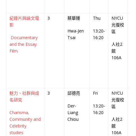
紀錄片與論文電
3
蔡華臻
Thu
NYCU
英
影
光復校
Hwa-Jen
13:20-
En
區
Documentary
Tsai
16:20
Co
and the Essay
人社2
Film
館
106A
魅力、社群與成
3
邱德亮
Fri
NYCU
中
名研究
光復校
Der-
13:20-
Ch
區
Charisma,
Liang
16:20
Co
Community and
Chiou
人社2
Celebrity
館
studies
106A