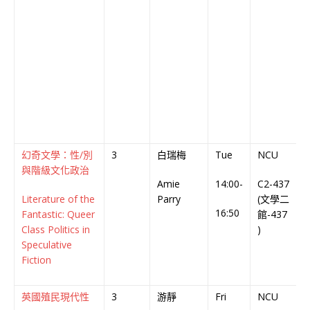
幻奇文學：性/別
3
白瑞梅
Tue
NCU
與階級文化政治
Amie
14:00-
C2-437
E
Literature of the
Parry
(文學二
C
16:50
Fantastic: Queer
館-437
Class Politics in
)
Speculative
Fiction
英國殖民現代性
3
游靜
Fri
NCU