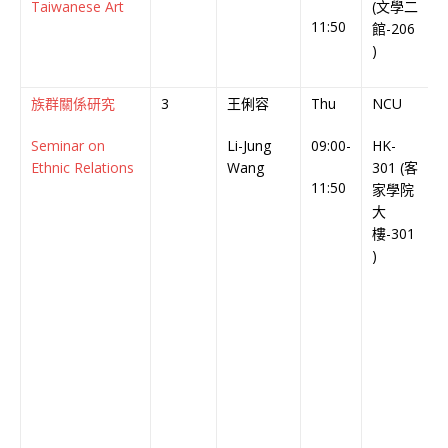
Taiwanese Art
(文學二
C
11:50
館-206
)
族群關係研究
3
王俐容
Thu
NCU
Seminar on
Li-Jung
09:00-
HK-
C
Ethnic Relations
Wang
301 (客
C
11:50
家學院
大
樓-301
)