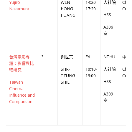
Yujiro
WEN-
14:20-
人社院
Chin
Nakamura
HONG
17:20
Cour
HSS
HUANG
A306
室
台灣電影專
3
謝世宗
Fri
NTHU
中文
題：影響與比
SHR-
10:10-
人社院
Chin
較研究
TZUNG
13:00
Cour
HSS
Taiwan
SHIE
Cinema:
A309
Influence and
室
Comparison