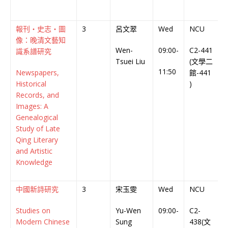
報刊‧史志‧圖
3
呂文翠
Wed
NCU
像：晚清文藝知
Wen-
09:00-
C2-441
C
識系譜研究
Tsuei Liu
(文學二
C
11:50
Newspapers,
館-441
Historical
)
Records, and
Images: A
Genealogical
Study of Late
Qing Literary
and Artistic
Knowledge
中國新詩研究
3
宋玉雯
Wed
NCU
Studies on
Yu-Wen
09:00-
C2-
C
Modern Chinese
Sung
438(文
C