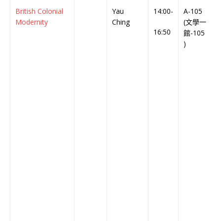
British Colonial
Yau
14:00-
A-105
E
Modernity
Ching
(文學一
C
16:50
館-105
)