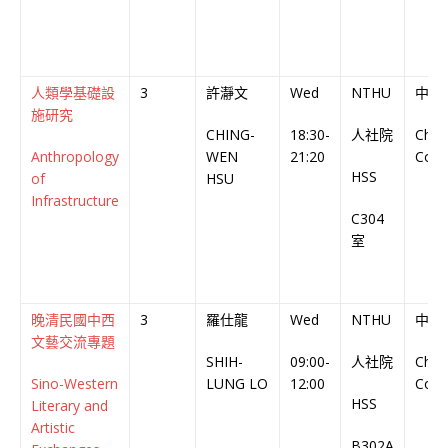
人類學基礎設
3
許瀞文
Wed
NTHU
中文
施研究
CHING-
18:30-
人社院
Chin
Anthropology
WEN
21:20
Cour
HSS
of
HSU
Infrastructure
C304
室
晚清民國中西
3
羅仕龍
Wed
NTHU
中文
文藝交流專題
SHIH-
09:00-
人社院
Chin
Sino-Western
LUNG LO
12:00
Cour
HSS
Literary and
Artistic
B302A