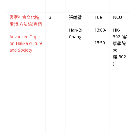
客家社會文化進
3
張翰璧
Tue
NCU
階(含方法論)專題
Han-Bi
13:00-
HK-
C
Advanced Topic
Chang
502 (客
C
15:50
on Hakka culture
家學院
and Society
大
樓-502
)