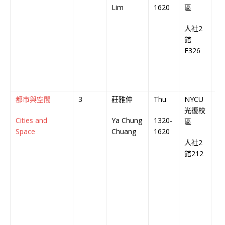
Lim
1620
區
Co
人社2
館
F326
都市與空間
3
莊雅仲
Thu
NYCU
中
光復校
Cities and
Ya Chung
1320-
Ch
區
Space
Chuang
1620
Co
人社2
館212