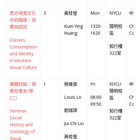
西方視覺文化
3
黃桂瑩
Mon
NYCU
中文
中的階級、消
Kuei-Ying
1320-
陽明校
Chin
費與認同
Huang
1620
區
Cour
Classes,
知行樓
Consumption
322室
and Identity
in Western
Visual Culture
專題討論：視
1
勞維俊
Fri
NYCU
中文
覺社會史/學
陽明校
Louis Lo
08:00-
Chin
(二)
區
09:50
Cour
劉瑞琪
Seminar:
知行樓
Social
322室
Jui-Chi Liu
History and
Sociology of
黃桂瑩
Visual