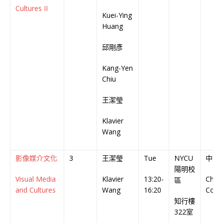
Cultures II
Kuei-Ying
Huang
邱剛彥
Kang-Yen
Chiu
王潔瑩
Klavier
Wang
影像媒介文化
3
王潔瑩
Tue
NYCU
中文
陽明校
Visual Media
Klavier
13:20-
Chin
區
and Cultures
Wang
16:20
Cour
知行樓
322室