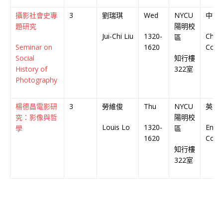
攝影社會史專
3
劉瑞琪
Wed
NYCU
中文
題研究
陽明校
Jui-Chi Liu
1320-
Chin
區
Seminar on
1620
Cour
Social
知行樓
History of
322室
Photography
楊德昌電影研
3
勞維俊
Thu
NYCU
英文
究：影像與哲
陽明校
Louis Lo
1320-
Engli
學
區
1620
Cour
知行樓
322室