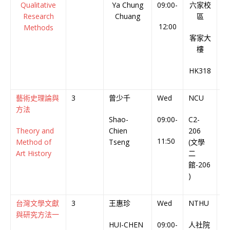
Qualitative
Ya Chung
09:00-
六家校
B
Research
Chuang
區
12:00
Methods
客家大
樓
HK318
藝術史理論與
3
曾少千
Wed
NCU
中
方法
Shao-
09:00-
C2-
Ch
Theory and
Chien
206
C
11:50
Method of
Tseng
(文學
Art History
二
館-206
)
台灣文學文獻
3
王惠珍
Wed
NTHU
中
與研究方法一
HUI-CHEN
09:00-
人社院
Ch