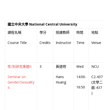
國立中央大學 National Central University
課程名稱
學分
授課教師
時間
地點
Course Title
Credits
Instructor
Time
Venue
o
I
性/別研究專題II
3
黃道明
Wed
NCU
Seminar on
Hans
14:00-
C2-437
C
Gender/Sexuality
Huang
(文學二
C
16:50
II
館-437
)