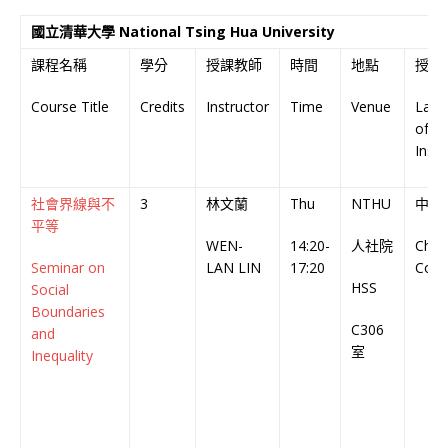
國立清華大學 National Tsing Hua University
課程名稱
學分
授課教師
時間
地點
授課
Course Title
Credits
Instructor
Time
Venue
Lan
of
Instr
社會界線與不
3
林文蘭
Thu
NTHU
中文
平等
WEN-
14:20-
人社院
Chin
Seminar on
LAN LIN
17:20
Cour
HSS
Social
Boundaries
C306
and
室
Inequality