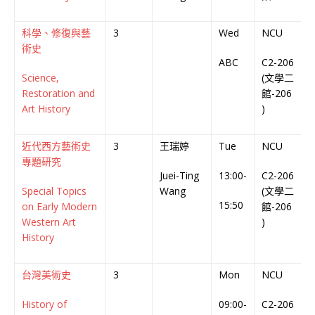
科學、修復與藝
3
Wed
NCU
術史
ABC
C2-206
C
Science,
(文學二
C
Restoration and
館-206
Art History
)
近代西方藝術史
3
王瑞婷
Tue
NCU
專題研究
Juei-Ting
13:00-
C2-206
E
Special Topics
Wang
(文學二
C
15:50
on Early Modern
館-206
Western Art
)
History
台灣美術史
3
Mon
NCU
History of
09:00-
C2-206
C