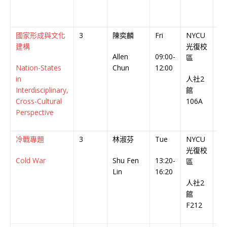
In
國家形成與文化
3
陳奕麟
Fri
NYCU
英
建構
光復校
Allen
09:00-
En
區
Nation-States
Chun
12:00
Co
in
人社2
Interdisciplinary,
館
Cross-Cultural
106A
Perspective
冷戰專題
3
林淑芬
Tue
NYCU
中
光復校
Cold War
Shu Fen
13:20-
Ch
區
Lin
16:20
Co
人社2
館
F212