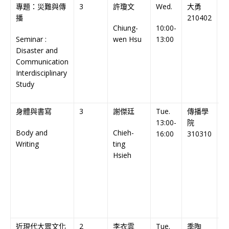
專題：災難與傳
3
許瓊文
Wed.
大勇
播
210402
Chiung-
10:00-
C
Seminar :
wen Hsu
13:00
C
Disaster and
Communication
Interdisciplinary
Study
身體與書寫
3
謝傑廷
Tue.
傳播學
13:00-
院
Body and
Chieh-
C
16:00
310310
Writing
ting
C
Hsieh
近現代大眾文化
2
李衣雲
Tue.
季陶