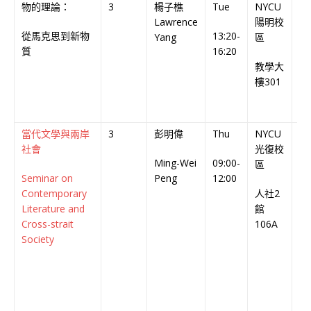
物的理論：
3
楊子樵
Tue
NYCU
英
Lawrence
陽明校
從馬克思到新物
13:20-
En
Yang
區
質
16:20
Co
教學大
樓301
當代文學與兩岸
3
彭明偉
Thu
NYCU
中
社會
光復校
Ming-Wei
09:00-
Ch
區
Seminar on
Peng
12:00
Co
Contemporary
人社2
Literature and
館
Cross-strait
106A
Society