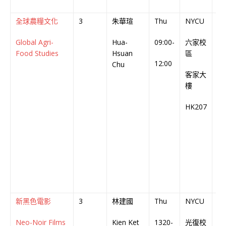
全球農糧文化
3
朱華瑄
Thu
NYCU
中
Global Agri-
Hua-
09:00-
六家校
Ch
Food Studies
Hsuan
區
Co
12:00
Chu
客家大
樓
HK207
新黑色電影
3
林建國
Thu
NYCU
英
Neo-Noir Films
Kien Ket
1320-
光復校
En