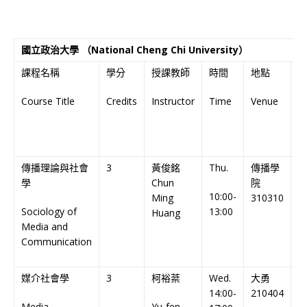
國立政治大學 （National Cheng Chi University）
課程名稱
學分
授課教師
時間
地點
Course Title
Credits
Instructor
Time
Venue
L
o
In
傳播理論與社會
3
黃俊銘
Thu.
傳播學
學
Chun
院
10:00-
C
Ming
310310
Sociology of
13:00
C
Huang
Media and
Communication
媒介社會學
3
柯裕棻
Wed.
大勇
14:00-
210404
Media
Yu-fen
C