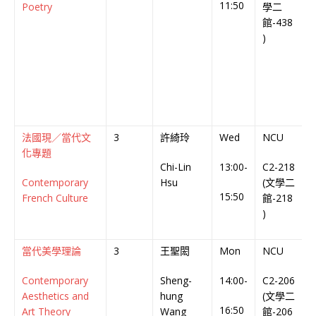
11:50
Poetry
學二
館-438
)
法國現／當代文
3
許綺玲
Wed
NCU
化專題
Chi-Lin
13:00-
C2-218
C
Contemporary
Hsu
(文學二
C
15:50
French Culture
館-218
)
當代美學理論
3
王聖閎
Mon
NCU
Contemporary
Sheng-
14:00-
C2-206
C
Aesthetics and
hung
(文學二
C
16:50
Art Theory
Wang
館-206