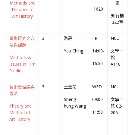
Methods and
區
1620
Theories of
知行樓
Art History
322室
電影研究之方
3
游靜
FRI
NCU
英
法與課題
Yau Ching
14:00-
文學一
En
Methods &
館
C
16:50
Issues in Film
A110
Studies
藝術史理論與
3
王聖閎
WED
NCU
中
方法
Sheng-
09:00-
文學二
Ch
Theory and
hung Wang
館 C2-
C
11:50
Method of
206
Art History