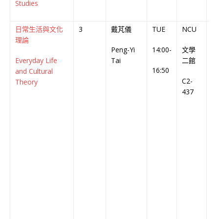
Studies
日常生活與文化
3
戴芃儀
TUE
NCU
中
理論
Peng-Yi
14:00-
文學
Ch
Everyday Life
Tai
二館
C
16:50
and Cultural
C2-
Theory
437