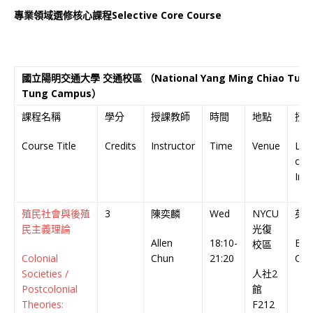
專業領域選修核心課程Selective Core Course
國立陽明交通大學 交通校區 （National Yang Ming Chiao Tung Un
Tung Campus）
課程名稱
學分
授課教師
時間
地點
授
Course Title
Credits
Instructor
Time
Venue
Lan
of
Inst
殖民社會與後殖
3
陳奕麟
Wed
NYCU
英
民主義理論
光復
Allen
18:10-
Engl
校區
Colonial
Chun
21:20
Cou
Societies /
人社2
Postcolonial
館
Theories:
F212