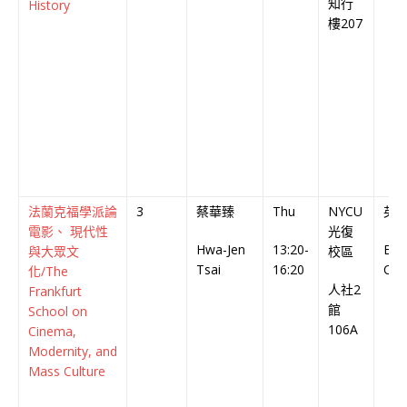
知行
History
樓207
法蘭克福學派論
3
蔡華臻
Thu
NYCU
英
電影、 現代性
光復
Hwa-Jen
13:20-
Engl
與大眾文
校區
Tsai
16:20
Cou
化/The
人社2
Frankfurt
館
School on
106A
Cinema,
Modernity, and
Mass Culture