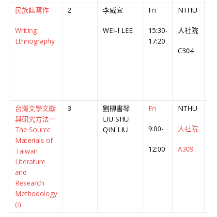
民族誌寫作
2
李威宜
Fri
NTHU
中
Writing
WEI-I LEE
15:30-
人社院
Ch
Ethnography
17:20
C
C304
台灣文學文獻
3
劉柳書琴
Fri
NTHU
中
與研究方法一
LIU SHU
9:00-
人社院
Ch
The Source
QIN LIU
C
Materials of
12:00
A309
Taiwan
Literature
and
Research
Methodology
(I)