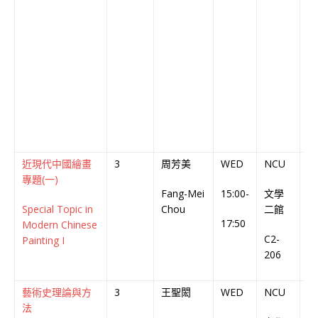
近現代中國繪畫
3
周芳美
WED
NCU
中
專題(一)
Fang-Mei
15:00-
文學
Ch
Special Topic in
Chou
二館
C
17:50
Modern Chinese
C2-
Painting I
206
藝術史理論與方
3
王聖閎
WED
NCU
中
法