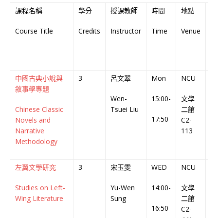
課程名稱
學分
授課教師
時間
地點
授
Course Title
Credits
Instructor
Time
Venue
L
of
In
中國古典小說與
3
呂文翠
Mon
NCU
中
敘事學專題
Wen-
15:00-
文學
Ch
Chinese Classic
Tsuei Liu
二館
C
17:50
Novels and
C2-
Narrative
113
Methodology
左翼文學研究
3
宋玉雯
WED
NCU
中
Studies on Left-
Yu-Wen
14:00-
文學
Ch
Wing Literature
Sung
二館
C
16:50
C2-