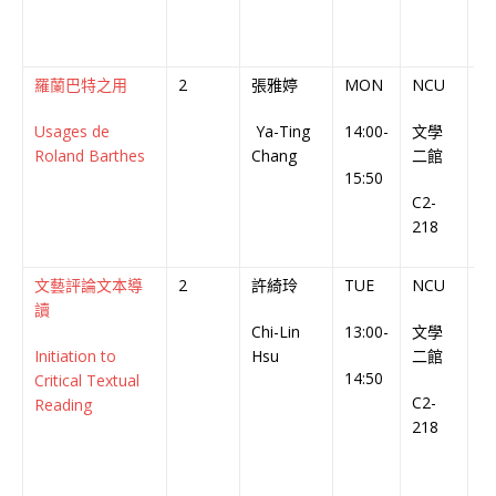
羅蘭巴特之用
2
張雅婷
MON
NCU
中
Usages de
Ya-Ting
14:00-
文學
Ch
Roland Barthes
Chang
二館
C
15:50
C2-
218
文藝評論文本導
2
許綺玲
TUE
NCU
中
讀
Chi-Lin
13:00-
文學
Ch
Initiation to
Hsu
二館
C
14:50
Critical Textual
C2-
Reading
218