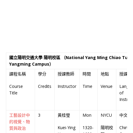
國立陽明交通大學 陽明校區 （National Yang Ming Chiao Tung U
Yangming Campus）
課程名稱
學分
授課教師
時間
地點
授課語
Course
Credits
Instructor
Time
Venue
Langu
Title
of
Instruc
工藝設計中
3
黃桂瑩
Mon
NYCU
中文授
的視覺、物
Kuei-Ying
1320-
陽明校
Chines
質與政治