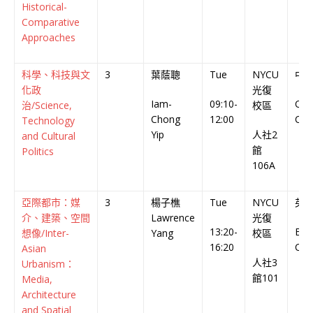
Historical-
Comparative
Approaches
科學、科技與文
3
葉蔭聰
Tue
NYCU
中
化政
光復
Iam-
09:10-
Chi
治/Science,
校區
Chong
12:00
Cou
Technology
Yip
人社2
and Cultural
館
Politics
106A
亞際都市：媒
3
楊子樵
Tue
NYCU
英
介、建築、空間
Lawrence
光復
13:20-
Engl
想像/Inter-
Yang
校區
16:20
Cou
Asian
人社3
Urbanism：
館101
Media,
Architecture
and Spatial