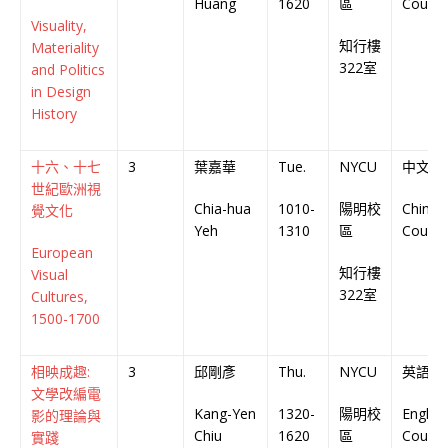
Huang
1620
區
Course
Visuality,
知行樓
Materiality
322室
and Politics
in Design
History
十六、十七
3
葉嘉華
Tue.
NYCU
中文授
世紀歐洲視
Chia-hua
1010-
陽明校
Chines
覺文化
Yeh
1310
區
Course
European
知行樓
Visual
322室
Cultures,
1500-1700
相映成趣:
3
邱剛彥
Thu.
NYCU
英語授
文學改編電
Kang-Yen
1320-
陽明校
English
影的理論與
Chiu
1620
區
Course
實踐