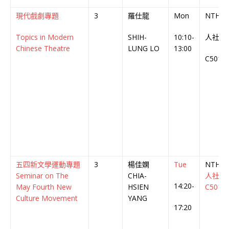
現代戲劇專題
3
羅仕龍
Mon
NTHU
Topics in Modern
SHIH-
10:10-
人社
Chinese Theatre
LUNG LO
13:00
C501
五四新文學運動專題
3
楊佳嫻
Tue
NTHU
Seminar on The
CHIA-
人社
14:20-
May Fourth New
HSIEN
C501
Culture Movement
YANG
17:20