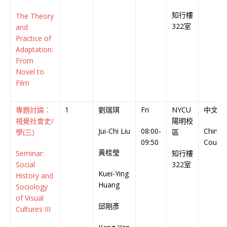
知行樓
The Theory
322室
and
Practice of
Adaptation:
From
Novel to
Film
專題討論：
1
劉瑞琪
Fri
NYCU
中文授
視覺社會史/
陽明校
Jui-Chi Liu
08:00-
Chines
學(三)
區
09:50
Cours
黃桂瑩
Seminar:
知行樓
Social
322室
Kuei-Ying
History and
Huang
Sociology
of Visual
邱剛彥
Cultures III