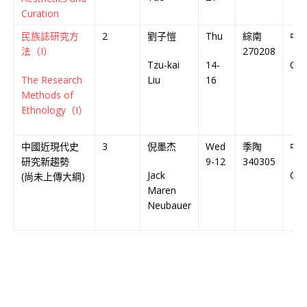
Curation
民族誌研究方
2
劉子愷
Thu
綜南
中
法（I）
270208
Tzu-kai
14-
Chi
The Research
Liu
16
Methods of
Ethnology（I）
中國近現代史
3
倪墨杰
Wed
季陶
中
研究新趨勢
9-12
340305
Jack
Chi
(尚未上傳大綱)
Maren
Neubauer