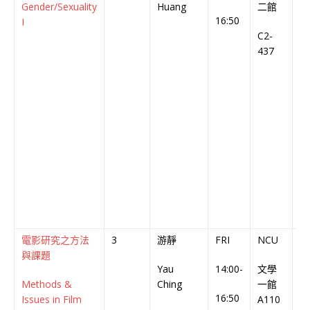
Gender/Sexuality
Huang
二館
C
16:50
I
C2-
437
電影研究之方法
3
游靜
FRI
NCU
英
與課題
Yau
14:00-
文學
En
Methods &
Ching
一館
C
16:50
Issues in Film
A110