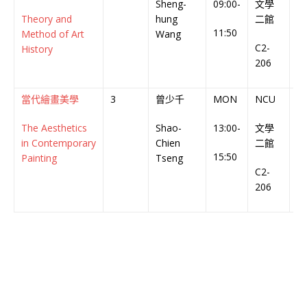
Sheng-
09:00-
文學
Ch
Theory and
hung
二館
C
11:50
Method of Art
Wang
C2-
History
206
當代繪畫美學
3
曾少千
MON
NCU
中
The Aesthetics
Shao-
13:00-
文學
Ch
in Contemporary
Chien
二館
C
15:50
Painting
Tseng
C2-
206