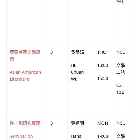
441
亞裔美國文學專
3
吳慧娟
THU
NCU
英
題
Hui-
13:00-
文學
En
Asian American
Chuan
二館
C
15:50
Literature
Wu
C2-
102
性／別研究專題I
3
黃道明
MON
NCU
中
Seminar on
Hans
14:00-
文學
Ch