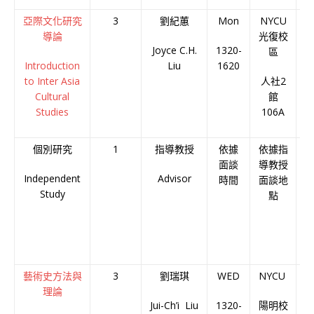
亞際文化研究
3
劉紀蕙
Mon
NYCU
導論
光復校
Joyce C.H.
1320-
B
區
Introduction
Liu
1620
to Inter Asia
人社2
Cultural
館
Studies
106A
個別研究
1
指導教授
依據
依據指
面談
導教授
Independent
Advisor
時間
面談地
Study
點
藝術史方法與
3
劉瑞琪
WED
NYCU
理論
Jui-Ch’i Liu
1320-
陽明校