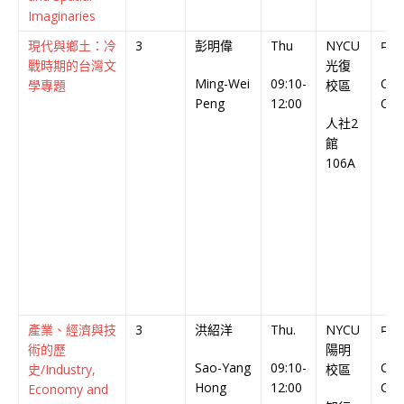
Imaginaries
現代與鄉土：冷
3
彭明偉
Thu
NYCU
中
戰時期的台灣文
光復
Ming-Wei
09:10-
Chi
學專題
校區
Peng
12:00
Cou
人社2
館
106A
產業、經濟與技
3
洪紹洋
Thu.
NYCU
中
術的歷
陽明
Sao-Yang
09:10-
Chi
史/Industry,
校區
Hong
12:00
Cou
Economy and