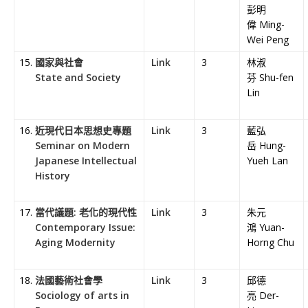
彭明
偉 Ming-
Wei Peng
國家與社會
Link
3
林淑
State and Society
芬 Shu-fen
Lin
近現代日本思想史專題
Link
3
藍弘
Seminar on Modern
岳 Hung-
Japanese Intellectual
Yueh Lan
History
當代議題: 老化的現代性
Link
3
朱元
Contemporary Issue:
鴻 Yuan-
Aging Modernity
Horng Chu
法國藝術社會學
Link
3
邱德
Sociology of arts in
亮 Der-