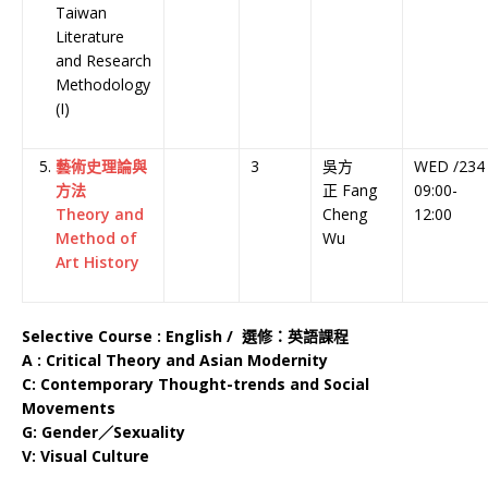
Taiwan
Literature
and Research
Methodology
(I)
藝術史理論與
3
吳方
WED /234
方法
正 Fang
09:00-
Theory and
Cheng
12:00
Method of
Wu
Art History
Selective Course : English /
選修：英語課程
A : Critical Theory and Asian Modernity
C: Contemporary Thought-trends and Social
Movements
G: Gender
／
Sexuality
V: Visual Culture