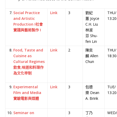
Social Practice
Link
3
劉紀
THU/
and Artistic
蕙 Joyce
13:20
Production I社會
C.H. Liu
實踐與藝術製作 I
林淑
芬 Shu-
fen Lin
Food, Taste and
Link
2
陳奕
THU/ 
Cuisine as
麟 Allen
18:30
Cultural Regimes
Chun
飲食,味道和料理作
為文化宰制
Experimental
Link
3
包德
TUE/
Film and Media
樂 Dean
13:20
實驗電影與媒體
A. Brink
Seminar on
3
丁乃
WED/