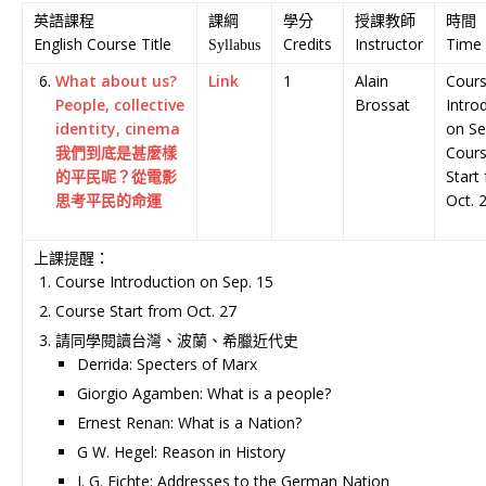
英語課程
課綱
學分
授課教師
時間
English Course Title
Credits
Instructor
Time
Syllabus
What about us?
Link
1
Alain
Cour
People, collective
Brossat
Intro
identity, cinema
on Se
我們到底是甚麼樣
Cour
的平民呢？從電影
Start
思考平民的命運
Oct. 
上課提醒：
Course Introduction on Sep. 15
Course Start from Oct. 27
請同學閱讀台灣、波蘭、希臘近代史
Derrida: Specters of Marx
Giorgio Agamben: What is a people?
Ernest Renan: What is a Nation?
G W. Hegel: Reason in History
J. G. Fichte: Addresses to the German Nation