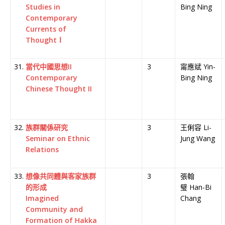
Studies in
Bing Ning
Contemporary
Currents of
ThoughtⅠ
當代中國思想II
3
甯應斌 Yin-
Contemporary
Bing Ning
Chinese Thought II
族群關係研究
3
王俐容 Li-
Seminar on Ethnic
Jung Wang
Relations
想像共同體與客家族群
3
張翰
的形成
璧 Han-Bi
Imagined
Chang
Community and
Formation of Hakka