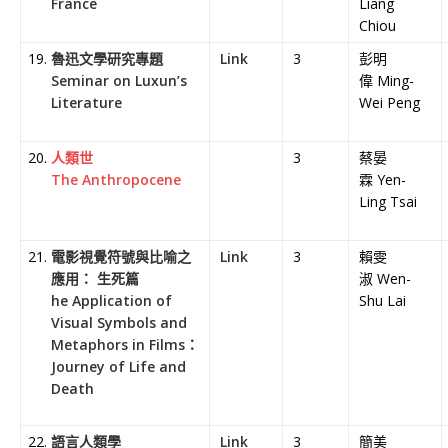
France
Liang
Chiou
魯迅文學研究專題
Link
3
彭明
Seminar on Luxun’s
偉 Ming-
Literature
Wei Peng
人類世
3
蔡晏
The Anthropocene
霖 Yen-
Ling Tsai
電影視覺符號與比喻之
Link
3
賴雯
應用： 生死篇
淑 Wen-
he Application of
Shu Lai
Visual Symbols and
Metaphors in Films：
Journey of Life and
Death
語言人類學
Link
3
簡美