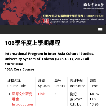
106學年度上學期課程
International Program in Inter-Asia Cultural Studies,
University System of Taiwan (IACS-UST), 2017 Fall
Curriculum
106A Core Course
課程名稱
課綱
學分
授課教師
時間
Course Title
Credits
Instructor
Time
Syllabus
亞際文化研究
Link
3
劉紀
MON/
導論
蕙 Joyce
EFG
Introduction
C.H. Liu
13:20-