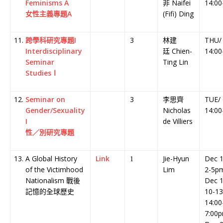
Feminisms A
非 Naifei
14:00
女性主義專題A
(Fifi) Ding
跨學科研究專題I
3
林建
THU/
Interdisciplinary
廷 Chien-
14:00
Seminar
Ting Lin
StudiesⅠ
Seminar on
3
李思齊
TUE/
Gender/Sexuality
Nicholas
14:00
I
de Villiers
性／別研究專題
A Global History
Link
Jie-Hyun
Dec 1
1
of the Victimhood
Lim
2-5p
Nationalism 戰後
Dec 1
記憶的全球歷史
10-13
14:00
7:00