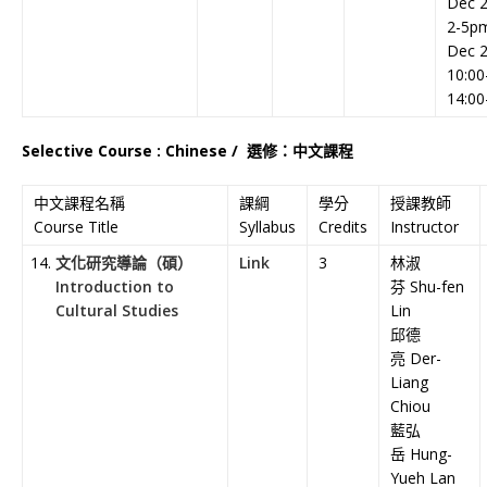
Dec 2
2-5p
Dec 2
10:00
14:00
Selective Course : Chinese /
選修：中文課程
中文課程名稱
課綱
學分
授課教師
Course Title
Syllabus
Credits
Instructor
文化研究導論（碩）
Link
3
林淑
Introduction to
芬 Shu-fen
Cultural Studies
Lin
邱德
亮 Der-
Liang
Chiou
藍弘
岳 Hung-
Yueh Lan