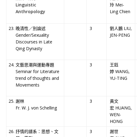
Linguistic
玲 Mei-
Anthropology
Ling Chien
晚清性／別論述
3
劉人鵬 LIU,
Gender/Sexuality
JEN-PENG
Discourses in Late
Qing Dynasty
文藝思潮與運動專題
3
王鈺
Seminar for Literature
婷 WANG,
trend of thoughts and
YU-TING
Movements
謝林
3
黃文
Fr. W. J. von Schelling
宏 HUANG,
WEN-
HONG
抒情的譜系：思想、文
3
謝世