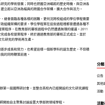
化研究的學術發展；同時也把握亞洲崛起的歷史時機，與亞洲各
，建立起以亞洲為幅員的跨國合作架構，擴大合作與活力。
身，總會面臨各種各樣的困難，更何況跨校組成的學位學程需要
行政組織架構的要求。學位學程案在這些過程裡都曾遭遇各種不
提案程序，在教育部的審核過程中仍然遭遇無理的緩議。2011
次完成各校提案程序，終於通過教育部的審核正式成立，並於
際文化研究的學術再生產。
的逐步成長和努力，也希望這樣一個新學科的誕生歷史，不但積
自我的同時鞭策前進。
分類
公告
其他
辦第一屆國際研討會，並整合高校內已經開設的文化研究課程
活動
師開始自主聚集討論設置大學部跨領域學程。
活動