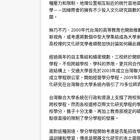
種壓力和限制。地理位置相互貼近的桃竹苗地
學－－因緣際會的擁有不少投入文化研究路數
圍。
無巧不巧，2000年代台灣的高等教育也開始
新視角，或考慮將數個中型大學集結成為大學
高校裡的文化研究學者順勢加快討論如何藉此
經過兩年的自主集結和縝密規劃，三校終於開
學程，不但跨越學校、學科的界限，更共同合
政結構上，交通大學首先於2003年成立台灣聯
成立學程辦公室，開始經營學分學程。2009
化研究在台灣聯合大學系統內吸引了70多位師
台灣聯合大學系統在行政和資源上支撐了跨校
跨校學程。然而各校選修亞際文化研究學程的
校學分，擔子十分沈重，再加上教育部規定的
點很直接的限制了學分學程的發展。
面對這種困境，學分學程開始考慮是否能招收
識訓練和學習，傳承並開展文化研究的本土面