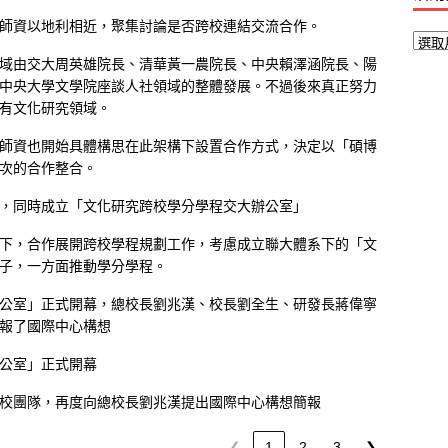
師資以地利相近，聚集討論是否跨校連結交流合作。
域由交大周英雄院長、清華黃一農院長、中央賴澤涵院長、陽
中央大學文學院座談人社領域的整體發展。不過後來真正努力
有文化研究領域。
師資也開始具體構思在此架構下設置合作方式，決定以「碩博
次的合作整合。
，同時成立「文化研究跨校學分學程交大辦公室」
下，合作展開跨校學程規劃工作，考慮成立聯大體系下的「文
子，一方面推動學分學程。
公室」正式開幕，總校長劉兆漢、校長劉全生、研發長蔣偉寧
報了國際中心構想
公室」正式開幕
校團隊，再度向總校長劉兆漢提出國際中心構想簡報
❮
1
2
3
❯