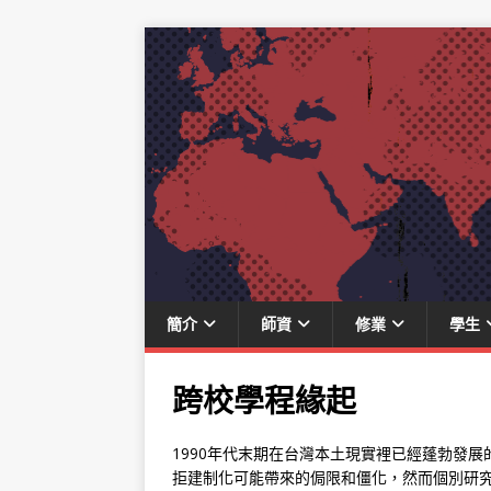
簡介
師資
修業
學生
跨校學程緣起
1990年代末期在台灣本土現實裡已經蓬勃發
拒建制化可能帶來的侷限和僵化，然而個別研