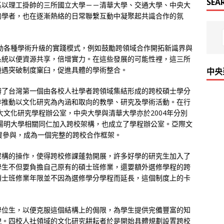
SEA
區以理工掛帥的三所國立大學－－清華大學、交通大學、中央大
的學者，也在逐漸熱絡的日常聯繫互動中凝聚起共識合作的氛
推動各種學術升級的實踐模式，例如鼓勵跨領域合作開拓新識界與
系統以便資源共享，倍增實力。在這些發展的可能性裡，這三所
機遇突破制度窠臼，促進具體的學術整合。
中央
辦了台灣第一個由各校人社學者跨領域集結形成的跨校碩士學分
作推動以文化研究為內涵和取向的教學、研究及學術活動。在行
大文化研究學程辦公室，中央大學與清華大學亦於2004年分別
年陽明大學相關同仁加入跨校架構，也成立了學程辦公室。亞際文
資參與，成為一個完整的跨校合作框架。
架構的操作，使得跨校修課蓬勃開展，許多好學的研究生加入了
學生不但要負擔自己原有的碩士班修業，還要額外選修學程的跨
碩士班修業年限並不因為選修學分學程而延長，這個制度上的卡
學位生，以便克服這個結構上的侷限，為學生提供完備豐富的知
貌。四校人社領域的文化研究耕耘者於是開始具體規劃設置跨校