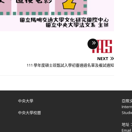
LONG
DESCRIPTION
NEXT
111 學年度碩士班甄試入學初審通過名單及複試通知
中央大學
亞際
Inter
中央大學校曆
Studi
地址
Emai