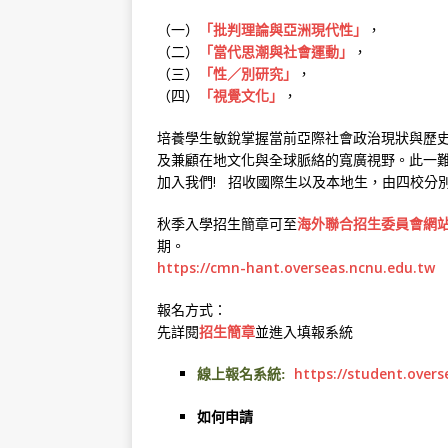
（一）
「批判理論與亞洲現代性」
，
（二）
「當代思潮與社會運動」
，
（三）
「性／別研究」
，
（四）
「視覺文化」
，
培養學生敏銳掌握當前亞際社會政治現狀與歷
及兼顧在地文化與全球脈絡的寬廣視野。此一
加入我們! 招收國際生以及本地生，由四校分
秋季入學招生簡章可至
海外聯合招生委員會網
期。
https://cmn-hant.overseas.ncnu.edu.tw
報名方式：
先詳閱
招生簡章
並進入填報系統
https://student.overs
線上報名系統:
如何申請