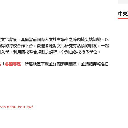
中央
史文化背景，具備當前國際人文社會學科之跨領域尖端知識、以
難得的跨校合作平台，歡迎各地對文化研究有熱情的朋友，一起
別入學，利用四校整合規劃之課程，分別由各校授予學位。
站
「
各國專區
」所屬地區下載並詳閱適用簡章，並請把握報名日
eas.ncnu.edu.tw/