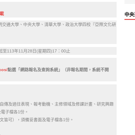
載
中央
明交通大學、中央大學、清華大學、政治大學四校『亞際文化研
。
起
至113年11月28日(星期四)17：00止
cos/
點選「網路報名及查詢系統」（非報名期間，系統不開
包含自傳及過往表現、報考動機、主修領域及修課計畫、研究興趣
電子檔各1份。
英文皆可），須備妥書面及電子檔各1份。