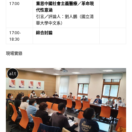
17:00
重思中國社會主義醫療／革命現
代性意涵
引言
／
評論人：劉人鵬（國立清
華大學中文系）
17:00-
綜合討論
18:30
現場實錄
alt
alt
alt
alt
alt
alt
alt
alt
alt
alt
alt
alt
alt
alt
alt
alt