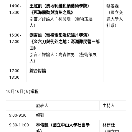
14:00-
王虹凱（奧地利維也納藝術學院）
蔡晏霖
15:30
《死海震動與濟州之風》
（國立交
引言／評論人：柯念璞 （藝術策展
通大學人
人）
社系）
15:30-
劉吉雄（電視電影及紀錄片導演）
17:00
《金六刀與例外之地：澎湖難民營三部
曲》
引言／評論人：高森信男 （藝術策展
人）
17:00-
綜合討論
18:30
10月16日(五)議程
發表人
主持人
9:00-9:30
報到
9:30-11:00
林傳凱（國立中山大學社會學
林建廷
系）
（國立中