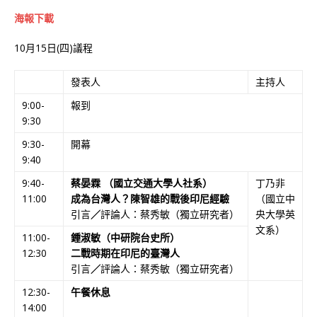
海報下載
10月15日(四)議程
發表人
主持人
9:00-
報到
9:30
9:30-
開幕
9:40
9:40-
蔡晏霖
（國立交通大學人社系）
丁乃非
11:00
成為台灣人？陳智雄的戰後印尼經驗
（國立中
引言
／
評論人：蔡秀敏（獨立研究者）
央大學英
文系）
11:00-
鍾淑敏（中研院台史所）
12:30
二戰時期在印尼的臺灣人
引言
／
評論人：蔡秀敏（獨立研究者）
12:30-
午餐休息
14:00