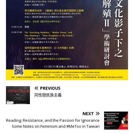
PREVIOUS
同性戀民族主義
NEXT
Reading, Resistance, and the Passion for Ignorance
Some Notes on Feminism and #MeToo in Taiwan